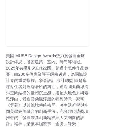
美國 MUSE Design Awards致力於發掘全球
設計繆思，涵蓋建築、室內、時尚等領域。
2025年共吸引來自122國、超過十萬件作品參
賽，由200多位專業評審嚴格遴選，為國際設
計界的重要指標。擎森設計 設計總監 陳楚扉 
呼應住者對溫馨居所的嚮往，透過圓弧曲線消
弭空間結構的量體沉重感，搭配大地色系與素
雅淨白，營造雲朵飄浮般的輕盈詩意，家宅
《雲暮》以其跳脫傳統格局、將生活哲學與空
間美學完美融合的創新手法，充分體現該獎項
推崇的「發掘兼具創新精神與人文關懷的設
計」精神，榮獲本屆賽事「金獎」殊榮！